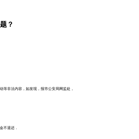
题？
反动等非法内容，如发现，报市公安局网监处，
约金不退还．