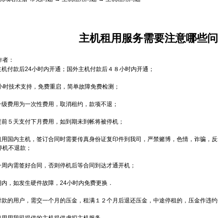
主机租用服务需要注意哪些问
作者：
内主机付款后24小时内开通；国外主机付款后４８小时内开通；
24小时技术支持，免费重启，简单故障免费检测；
件升级费用为一次性费用，取消租约，款项不退；
月提前５天支付下月费用，如到期未到帐将被停机；
人租用国内主机，签订合同时需要传真身份证复印件到我司，严禁赌博，色情，诈骗，
停机不退款；
通一周内需签好合同，否则停机后等合同到达才通开机；
用期内，如发生硬件故障，24小时内免费更换．
月付款的用户，需交一个月的压金，租满１２个月后退还压金，中途停租的，压金作违