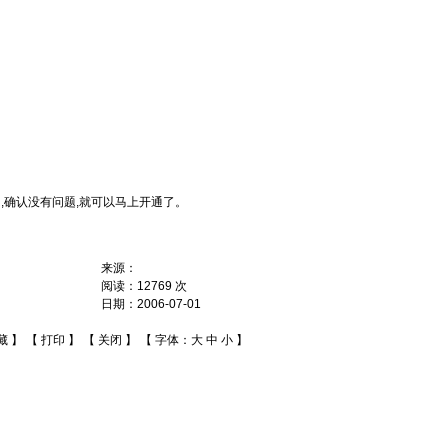
确认没有问题,就可以马上开通了。
来源：
阅读：
12769
次
日期：
2006-07-01
藏
】 【
打印
】 【
关闭
】 【 字体：
大
中
小
】