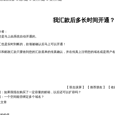
我汇款后多长时间开通？
作者：
付是马上由系统自动开通的。
汇也是实时到帐的，款项被确认后马上可以开通！
帐和邮政汇款只要收到您的汇款底单的传真确认，并在传真上注明您的域名或是用户名,
【 双击滚屏 】 【
推荐朋友
】 【
收
篇：
如果我现在购买了一定容量的邮箱，以后还可以扩容吗？
篇：
一个空间能否绑定多个域名？
关文章
名的价值