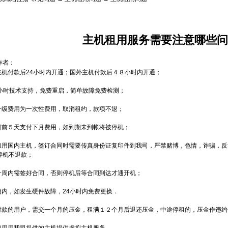
主机租用服务需要注意哪些问
作者：
内主机付款后24小时内开通；国外主机付款后４８小时内开通；
24小时技术支持，免费重启，简单故障免费检测；
件升级费用为一次性费用，取消租约，款项不退；
月提前５天支付下月费用，如到期未到帐将被停机；
人租用国内主机，签订合同时需要传真身份证复印件到我司，严禁赌博，色情，诈骗，
停机不退款；
通一周内需签好合同，否则停机后等合同到达才通开机；
用期内，如发生硬件故障，24小时内免费更换．
月付款的用户，需交一个月的压金，租满１２个月后退还压金，中途停租的，压金作违