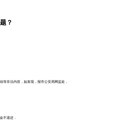
题？
反动等非法内容，如发现，报市公安局网监处，
约金不退还．