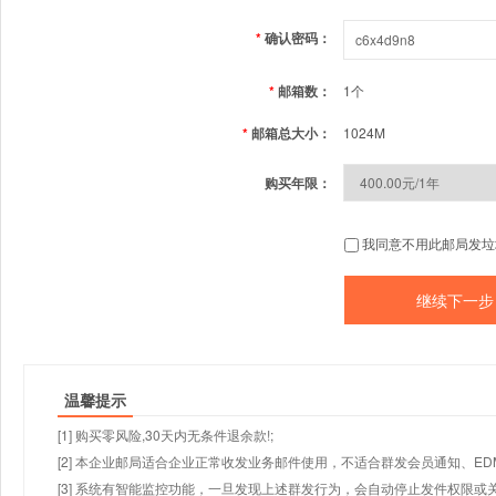
*
确认密码：
*
邮箱数：
1个
*
邮箱总大小：
1024M
购买年限：
我同意不用此邮局发垃
温馨提示
[1] 购买零风险,30天内无条件退余款!;
[2] 本企业邮局适合企业正常收发业务邮件使用，不适合群发会员通知、E
[3] 系统有智能监控功能，一旦发现上述群发行为，会自动停止发件权限或